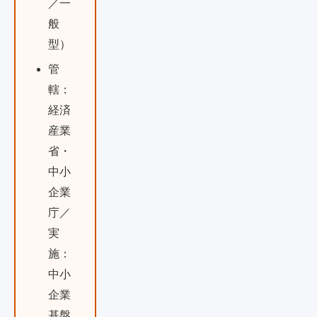
／一
般
型）
管
轄：
経済
産業
省・
中小
企業
庁／
実
施：
中小
企業
基盤