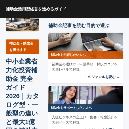
ホーム
ブログ
中小企業省力化投資補助金 完全ガイド2026
補助金活用型経営を進めるガイド
補助金記事を読む目的で選ぶ
補助金・助成金
を獲得する
補助金を申請したい人へ
中小企業省
補助金の選び方・申請手順・採択のコツを
力化投資補
実務レベルで解説
このジャンルを読む →
助金 完全
ガイド
2026｜カタ
ログ型・一
補助金をサポートしたい人へ
般型の違い
支援ビジネスの立上げ・集客・報酬設計を
と最大1億
実例ベースで解説