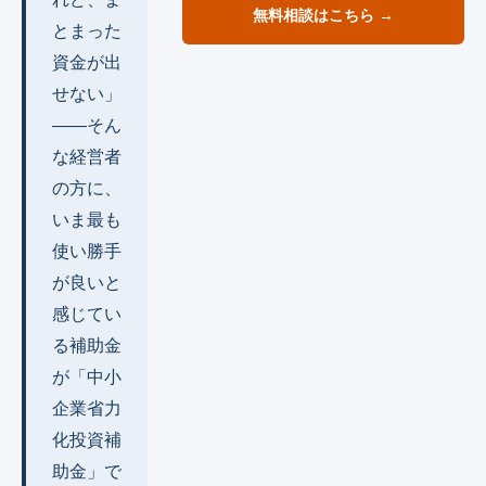
無料相談はこちら →
とまった
資金が出
せない」
――そん
な経営者
の方に、
いま最も
使い勝手
が良いと
感じてい
る補助金
が「中小
企業省力
化投資補
助金」で