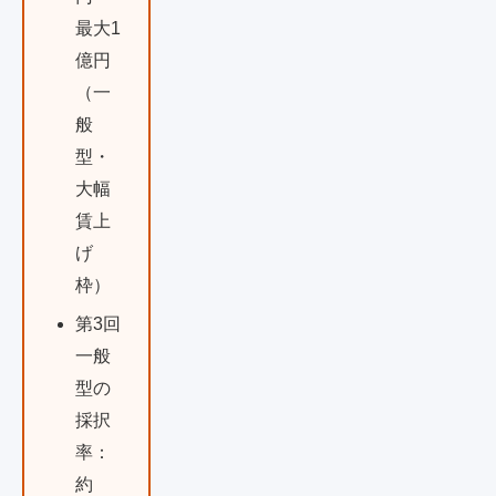
最大1
億円
（一
般
型・
大幅
賃上
げ
枠）
第3回
一般
型の
採択
率：
約