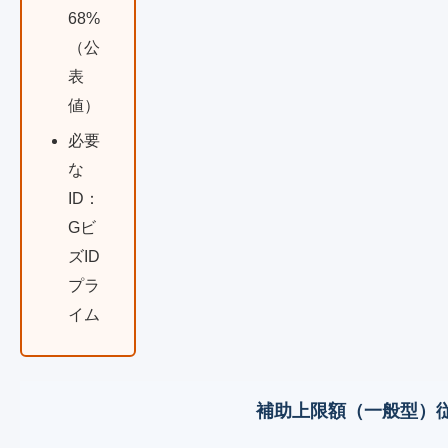
68%
（公
表
値）
必要
な
ID：
Gビ
ズID
プラ
イム