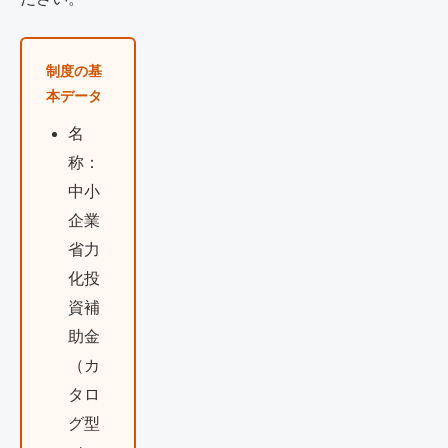
制度の基
本データ
名
称：
中小
企業
省力
化投
資補
助金
（カ
タロ
グ型