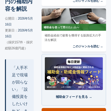
円の補助内
このジャンルを読む →
容を解説
公開日：
2026年5月
16日
補助金を使って売りたい人へ
更新日：
2026年5月
補助金経由で顧客を獲得する販路拡大の手
16日
法を解説
（採択157件・採択
このジャンルを読む →
総額26億円超）
「人手不
足で現場
が回らな
い」「設
備投資を
補助金フィードを見る →
したいけ
れど、ま