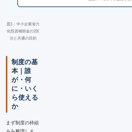
図1：中小企業省力
化投資補助金の2区
分と共通の目的
制度の基
本｜誰
が・何
に・いく
ら使える
か
まず制度の枠組
みを整理しま