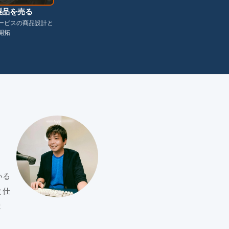
製品を売る
ービスの商品設計と
開拓
いる
と仕
ま