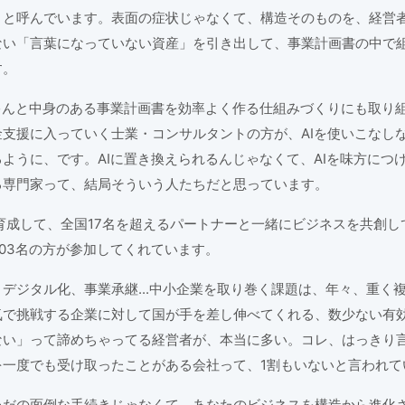
」と呼んでいます。表面の症状じゃなくて、構造そのものを、経営
ない「言葉になっていない資産」を引き出して、事業計画書の中で
す。
ゃんと中身のある事業計画書を効率よく作る仕組みづくりにも取り
支援に入っていく士業・コンサルタントの方が、AIを使いこなし
ように、です。AIに置き換えられるんじゃなくて、AIを味方につ
る専門家って、結局そういう人たちだと思っています。
育成して、全国17名を超えるパートナーと一緒にビジネスを共創し
03名の方が参加してくれています。
デジタル化、事業承継...中小企業を取り巻く課題は、年々、重く
気で挑戦する企業に対して国が手を差し伸べてくれる、数少ない有
ない」って諦めちゃってる経営者が、本当に多い。コレ、はっきり
を一度でも受け取ったことがある会社って、1割もいないと言われて
ただの面倒な手続きじゃなくて、あなたのビジネスを構造から進化