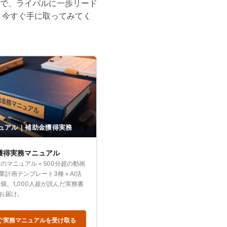
で、ライバルに一歩リード
。今すぐ手に取ってみてく
ュアル｜補助金獲得実務
獲得実務マニュアル
ジのマニュアル＋500分超の動画
業計画テンプレート3種＋AI活
2個。1,000人超が読んだ実務書
お届け。
ぐ実務マニュアルを受け取る