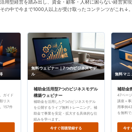
活用型経営を踏み出し、資金・顧客・人材に困らない経営実現
その中で今まで1000人以上が受け取ったコンテンツがこれ↓
無料ウェビナー｜7つのビジネスモデ
得
ル
無料マニ
補助金活用型7つのビジネスモデル
補助金
。ガイド
構築ウェビナー
47ペー
類リス
講座＋事
補助金を活用した7つのビジネスモデル
。157件
用事例4
を公開するライブ無料トレーニング。補
を無料で
助金で事業を安定・拡大する具体的な仕
組みを学べます。
今すぐ視聴登録する
今す