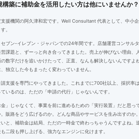
境構築に補助金を活用したい方は他にいませんか？
援機関の阿久津和宏です。Well Consultant 代表として、中
ます。
セブン-イレブン・ジャパンでの24年間です。店舗運営コンサル
経営課題と、ずーっと向き合ってきました。売上が伸びない理由、
面の数字だけを追いかけたって、正直、なんも解決しないんですよ
は、独立した今もまったく変わっていません。
請支援を専門にやってきました。これまでに700社以上、採択率は
っているのは、ただの「申請の代行」じゃないんです。
お金」じゃなくて、事業を前に進めるための「実行装置」だと思っ
か。販路をどう広げるのか。どんな商品やサービスを生み出すのか
ないと、補助金は結局、ただの一時金で終わっちゃうんですよね。
段も二段も押し上げる、強力なエンジンに化けます。